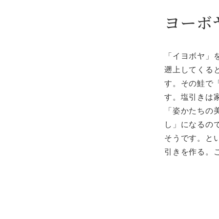
ヨーボ
「イヨボヤ」
遡上してくる
す。その鮭で
す。塩引きは
「姿かたちの
し」になるの
そうです。と
引きを作る。