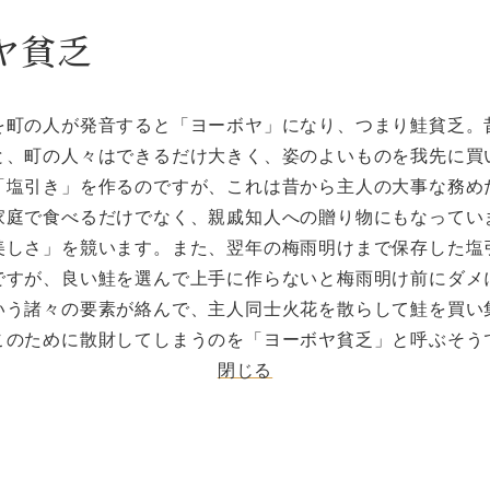
ヤ貧乏
を町の人が発音すると「ヨーボヤ」になり、つまり鮭貧乏。
と、町の人々はできるだけ大きく、姿のよいものを我先に買
「塩引き」を作るのですが、これは昔から主人の大事な務め
家庭で食べるだけでなく、親戚知人への贈り物にもなってい
美しさ」を競います。また、翌年の梅雨明けまで保存した塩
ですが、良い鮭を選んで上手に作らないと梅雨明け前にダメ
いう諸々の要素が絡んで、主人同士火花を散らして鮭を買い
このために散財してしまうのを「ヨーボヤ貧乏」と呼ぶそう
閉じる