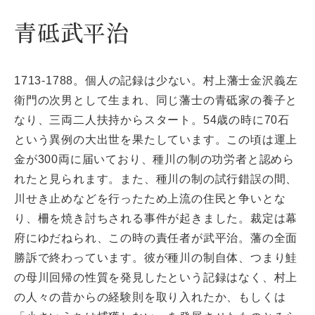
青砥武平治
1713-1788。個人の記録は少ない。村上藩士金沢義左
衛門の次男として生まれ、同じ藩士の青砥家の養子と
なり、三両二人扶持からスタート。54歳の時に70石
という異例の大出世を果たしています。この頃は運上
金が300両に届いており、種川の制の功労者と認めら
れたと見られます。また、種川の制の試行錯誤の間、
川せき止めなどを行ったため上流の住民と争いとな
り、柵を焼き討ちされる事件が起きました。裁定は幕
府にゆだねられ、この時の責任者が武平治。藩の全面
勝訴で終わっています。彼が種川の制自体、つまり鮭
の母川回帰の性質を発見したという記録はなく、村上
の人々の昔からの経験則を取り入れたか、もしくは