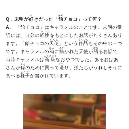
す
あめ
Q．未明が
好
きだった「
飴
チョコ」って何？
A.
「飴チョコ」はキャラメルのことです。未明の童
けいけん
話には、自分の
経験
をもとにしたお話がたくさんあり
てんし
さくひん
ます。「飴チョコの
天使
」という
作品
もその中の一つ
はこ
えが
かた
です。キャラメルの
箱
に
描
かれた天使が
語
るお話で、
こうきゅう
当時キャラメルは
高級
なおやつでした。あるおばあ
まご
おく
さんが
孫
のために買って
送
り、孫たちがうれしそうに
ようす
食べる
様子
が書かれています。