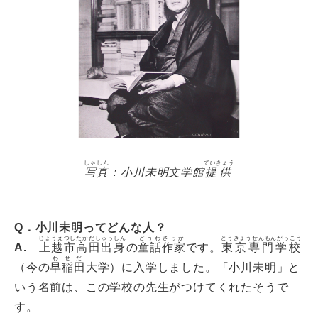
しゃしん
ていきょう
写真
：小川未明文学館
提供
Q．小川未明ってどんな人？
じょうえつしたかだしゅっしん
どうわさっか
とうきょうせんもんがっこう
A.
上越市高田出身
の
童話作家
です。
東京専門学校
わせだ
（今の
早稲田
大学）に入学しました。「小川未明」と
いう名前は、この学校の先生がつけてくれたそうで
す。