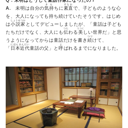
Q．未明はどうして童話作家になったの？
きも
すなお
A.
未明は自分の
気持
ちに
素直
で、子どものような心
を、大人になっても持ち続けていたそうです。はじめ
しょうせつか
は
小説家
としてデビューしましたが、「童話は子ども
つた
うつく
たちだけでなく、大人にも
伝
わる
美
しい世界だ」と思
つづ
うようになってからは童話だけを書き
続
けて、
にほんきんだい
よ
「
日本近代
童話の父」と
呼
ばれるまでになりました。