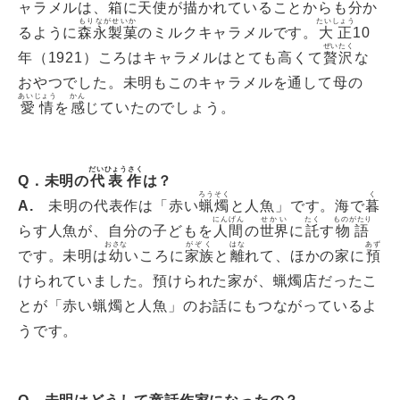
ャラメルは、箱に天使が描かれていることからも分か
もりながせいか
たいしょう
るように
森永製菓
のミルクキャラメルです。
大正
10
ぜいたく
年（1921）ころはキャラメルはとても高くて
贅沢
な
おやつでした。未明もこのキャラメルを通して母の
あいじょう
かん
愛情
を
感
じていたのでしょう。
だいひょうさく
Q
．未明の
代表作
は？
ろうそく
く
A.
未明の代表作は「赤い
蝋燭
と人魚」です。海で
暮
にんげん
せかい
たく
ものがたり
らす人魚が、自分の子どもを
人間
の
世界
に
託
す
物語
おさな
がぞく
はな
あず
です。未明は
幼
いころに
家族
と
離
れて、ほかの家に
預
けられていました。預けられた家が、蝋燭店だったこ
とが「赤い蝋燭と人魚」のお話にもつながっているよ
うです。