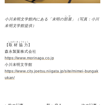
へや
小川未明文学館内にある「未明の
部屋
」（写真：
小川
未明文学館提供）
しゅざいきょうりょく
【
取材協力
】
森永製菓株式会社
https://www.morinaga.co.jp
小川未明文学館
https://www.city.joetsu.niigata.jp/site/mimei-bungak
ukan/