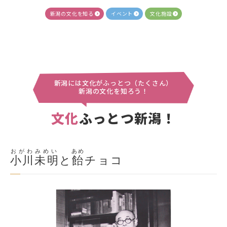
新潟の文化を知る
イベント
文化施設
新潟には文化がふっとつ（たくさん）
新潟の文化を知ろう！
文化
ふっとつ新潟！
おがわみめい
あめ
小川未明
と
飴
チョコ