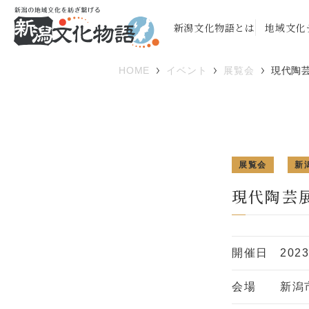
新潟文化物語とは
地域文化
HOME
イベント
展覧会
現代陶
展覧会
新
現代陶芸
開催日
202
会場
新潟