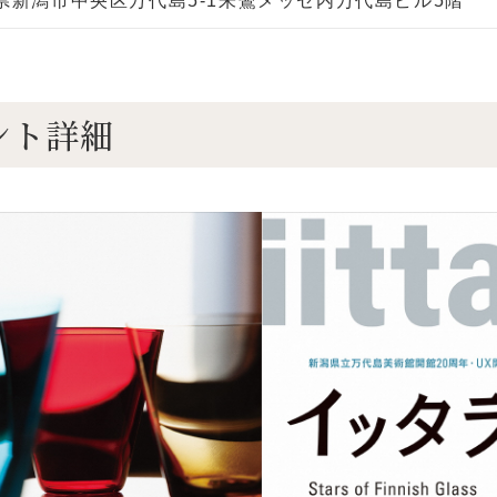
県新潟市中央区万代島5-1朱鷺メッセ内万代島ビル5階
ント詳細