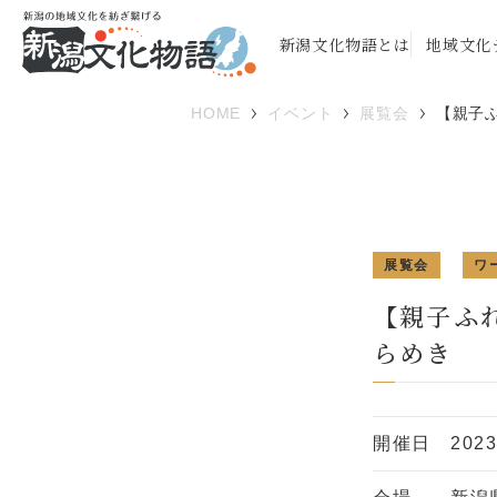
新潟文化物語とは
地域文化
HOME
イベント
展覧会
【親子
展覧会
ワ
【親子ふ
らめき
開催日
202