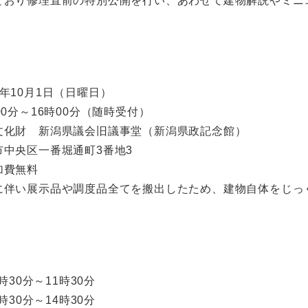
とおり修理直前の特別公開を行い、あわせて建物解説やミニ
年10月1日（日曜日）
00分～16時00分（随時受付）
文化財 新潟県議会旧議事堂（新潟県政記念館）
区一番堀通町3番地3
加費無料
に伴い展示品や調度品全てを搬出したため、建物自体をじっ
0時30分～11時30分
0分～14時30分