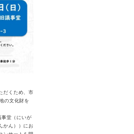
ただくため、市
地の文化財を
議事堂（にいが
んかん））にお