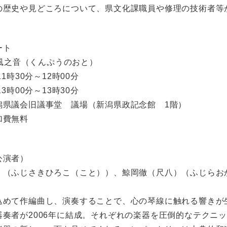
の歴史や見どころについて、県文化課職員や修理の技術者等
ート
風之音（くんぷうのおと）​
11時30分～12時00分
00分～13時30分
県議会旧議事堂 議場（新潟県政記念館 1階）
加費無料
公演者）
）（ふじさきひろこ（こと））、鯨岡徹（尺八）（ふじらお
込めて作編曲し、演奏することで、心の琴線に触れる響きが
器奏者が2006年に結成。それぞれの楽器を圧倒的なテクニ