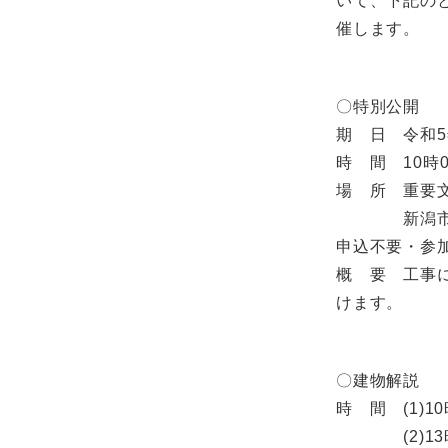
いて、下記の
催します。
〇特別公開
期 日 令和5
時 間 10時
場 所 重要
新潟市中央
申込不要・参
概 要 工事
けます。
〇建物解説
時 間 (1)1
(2)13時3