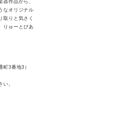
楽器作品から、
うなオリジナル
り取りと気さく
。りゅーとぴあ
町3番地3）
さい。