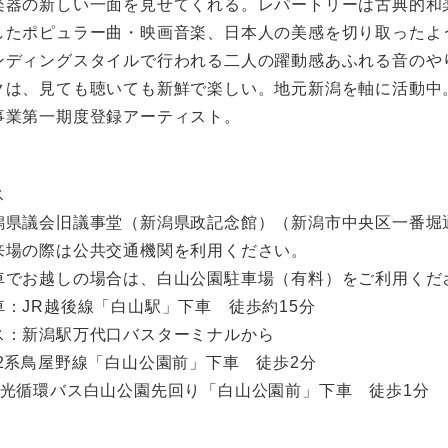
楽器の新しい一面を見せてくれる。レパートリーは古典的和
したポピュラー曲・映画音楽、日本人の美感を切り取ったよ
ンディングスタイルで行われる二人の躍動感あふれる音のや
クは、見ても聴いても新鮮で楽しい。地元新潟を軸に活動中
事業第一期度登録アーティスト。
ス
県議会旧議事堂（新潟県政記念館）（新潟市中央区一番堀通
来場の際は公共交通機関を利用ください。
しの場合は、白山公園駐車場（有料）をご利用くだ
越後線「白山駅」下車 徒歩約15分
駅万代口バスターミナルから
屋野線「白山公園前」下車 徒歩2分
バス白山公園先回り「白山公園前」下車 徒歩1分