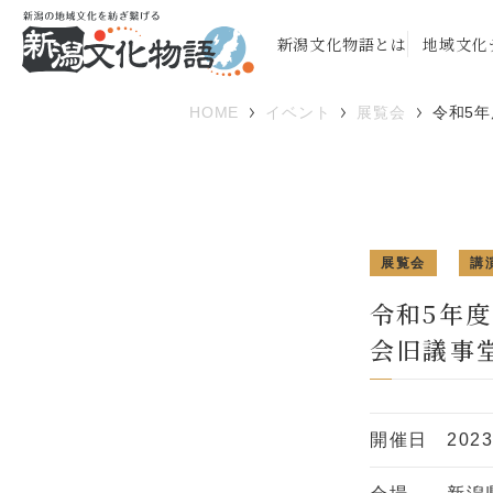
新潟文化物語とは
地域文化
HOME
イベント
展覧会
令和5
展覧会
講
令和5年
会旧議事
開催日
202