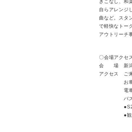
きこなし、和
自らアレンジ
曲など。スタ
で軽快なトー
アウトリーチ
〇会場アクセ
会 場 新潟
アクセス ご
お車でお越
電車：JR
バス：新潟
●S2系鳥
●観光循環