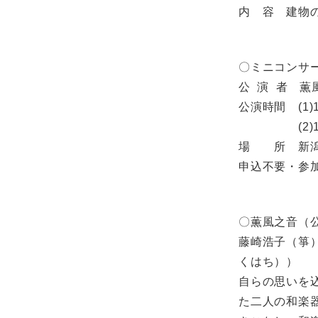
内 容 建物
〇ミニコンサ
公 演 者 薫
公演時間 (1)
(2)13時
場 所 新潟
申込不要・参
〇薫風之音（
藤崎浩子（箏
くはち））
自らの思いを
た二人の和楽