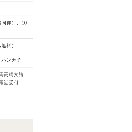
同伴）、10
も無料）
、ハンカチ
)、馬高縄文館
にて電話受付