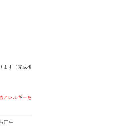
ります（完成後
他アレルギーを
から正午