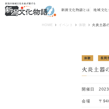
新潟文化物語とは
地域文化
HOME
イベント
体験
火炎土器
体験
長岡
火炎土器
開催日
202
会場
〒94