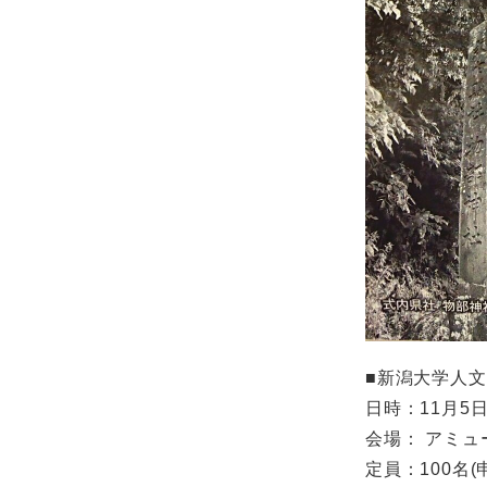
■新潟大学人
日時：11月5日(
会場： アミュ
定員：100名