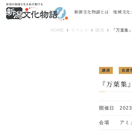
新潟文化物語とは
地域文化
HOME
イベント
講演
『万葉集
講演
佐渡
『万葉集
開催日
202
会場
アミ