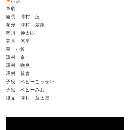
出演
章劇
座長 澤村 蓮
花形 澤村 紫龍
瀬川 伸太郎
美月 流星
菊 小鈴
澤村 京
澤村 咲良
澤村 翼貴
子役 ベビーこうせい
子役 ベビーみお
後見 澤村 章太郎