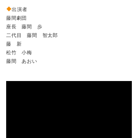
出演者
藤間劇団
座長 藤間 歩
二代目 藤間 智太郎
藤 新
松竹 小梅
藤間 あおい