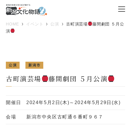
HOME
イベント
公演
古町演芸場
藤間劇団 ５月公
演
公演
新潟市
古町演芸場
藤間劇団 ５月公演
開催日
2024年5月2日(木)～2024年5月29日(水)
会場
新潟市中央区古町通６番町９６７