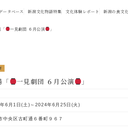
データベース
新潟文化物語特集
文化体験レポート
新潟の食文
場「
一見劇団 ６月公演
」
市
場「
一見劇団 ６月公演
」
4年6月1日(土)～2024年6月25日(火)
市中央区古町通６番町９６７