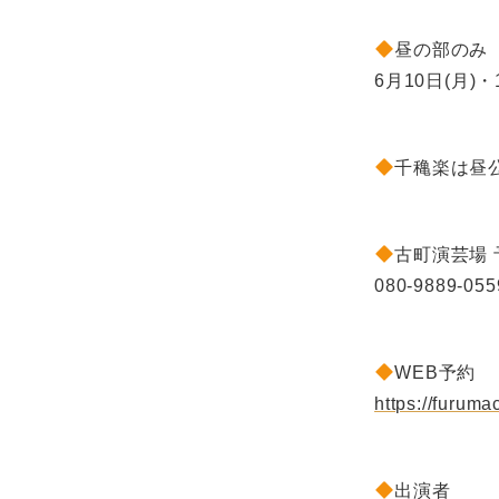
昼の部のみ
6月10日(月)・
千穐楽は昼
古町演芸場 
080-9889-055
WEB予約
https://furuma
出演者