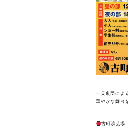
一見劇団によ
華やかな舞台
古町演芸場 