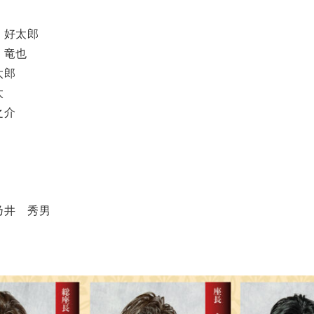
 好太郎
 竜也
太郎
太
之介
乃井 秀男