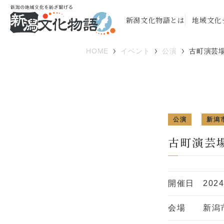
新潟文化物語とは
地域文化
HOME
イベント
公演
古町演芸
公演
新潟
古町演芸
開催日
202
会場
新潟