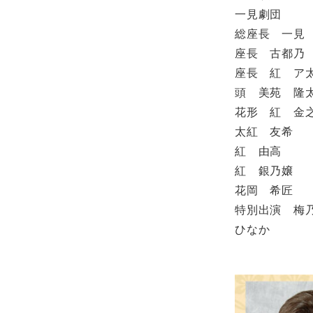
一見劇団
総座長 一見
座長 古都乃
座長 紅 ア
頭 美苑 隆
花形 紅 金
太紅 友希
紅 由高
紅 銀乃嬢
花岡 希匠
特別出演 梅
ひなか