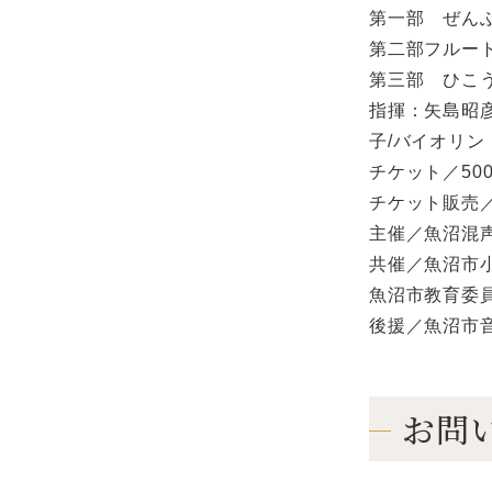
第一部 ぜんぶ
第二部フルー
第三部 ひこう
指揮：矢島昭彦
子/バイオリン
チケット／50
チケット販売
主催／魚沼混
共催／魚沼市
魚沼市教育委
後援／魚沼市
お問