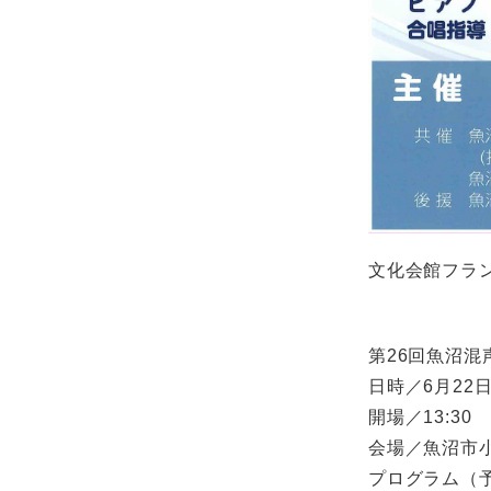
文化会館フラ
第26回魚沼混
日時／6月22
開場／13:30 
会場／魚沼市
プログラム（