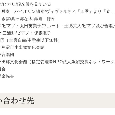
/ヒカリ/僕が僕を見ている
ト独奏 バイオリン独奏/ヴィヴァルディ「四季」より「春」
き雲/真っ赤な太陽/道 ほか
/ピアノ：丸田芙美子/フルート：土肥真人/ピアノ及び合唱
：三浦勲/ピアノ：保坂淑子
0円（全席自由/中学生以下無料）
／魚沼市小出郷文化会館
声合唱団
小出郷文化会館（指定管理者NPO法人魚沼交流ネットワー
員会
音楽協会
い合わせ先