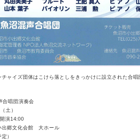
ンチャイズ団体はこけら落としをきっかけに設立された合唱
声合唱団演奏会
日（土）
開演14:00
小出郷文化会館 大ホール
予定）