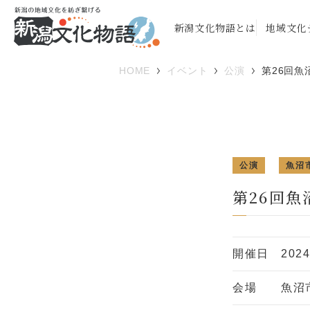
新潟文化物語とは
地域文化
HOME
イベント
公演
第26回魚
公演
魚沼
第26回
開催日
202
会場
魚沼市