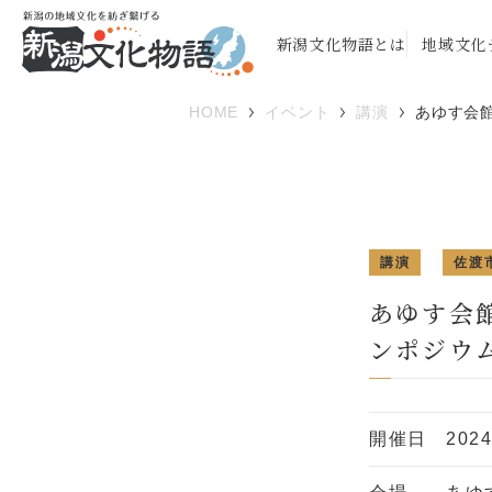
新潟文化物語とは
地域文化
HOME
イベント
講演
あゆす会
講演
佐渡
あゆす会
ンポジウ
開催日
202