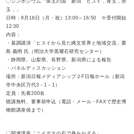
〇シンポジウム「珠玉の国 新潟 ヒスイ，青玉，赤
玉，」
日時：9月16日（月・祝）13:00～16:50 ※受付開始
12:30
内容：
・基調講演「ヒスイから見た縄文世界と地域交流」栗
島 義明 氏（明治大学黒耀石研究センター）
・静岡県、山梨県、長野県、新潟県による報告
・パネルディスカッション
場所：新潟日報メディアシップ２F日報ホール（新潟
市中央区万代3－1－1）
定員：先着200名
聴講無料、要事前申込（電話・メール・FAXで歴史博
物館講座係まで）
〇関連講座「ニイガタの石で身をかざる」