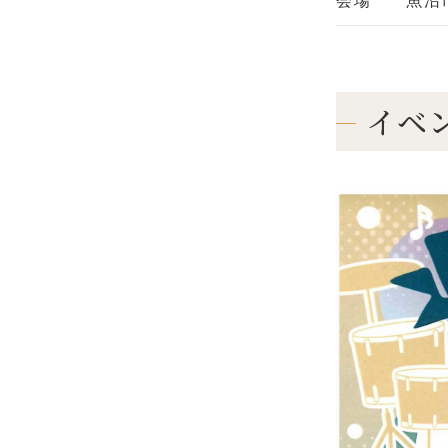
会場
魚沼市
イベ