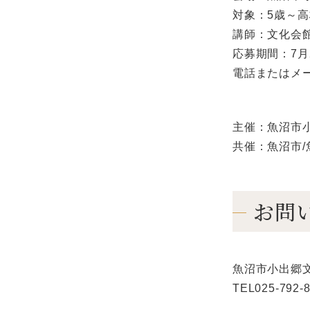
対象：5歳～
講師：文化会
応募期間：7月
電話またはメ
主催：魚沼市
共催：魚沼市/
お問
魚沼市小出郷
TEL025-7