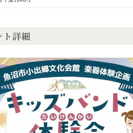
干溝1848-1
ント詳細