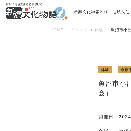
新潟文化物語とは
地域文化
HOME
イベント
体験
魚沼市小
体験
魚沼
魚沼市小
会」
開催日
202