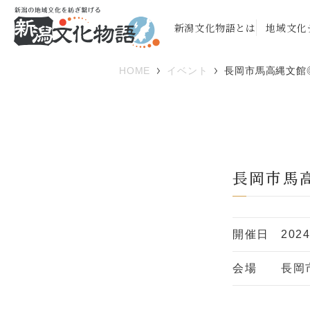
新潟文化物語とは
地域文化
HOME
イベント
長岡市馬高縄文館
長岡市馬
開催日
202
会場
長岡