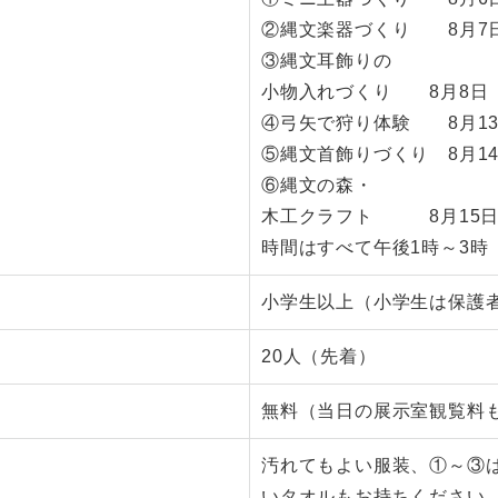
②縄文楽器づくり 8月7
③縄文耳飾りの
小物入れづくり 8月8日
④弓矢で狩り体験 8月1
⑤縄文首飾りづくり 8月1
⑥縄文の森・
木工クラフト 8月15日
時間はすべて午後1時～3時
小学生以上（小学生は保護
20人（先着）
無料（当日の展示室観覧料
汚れてもよい服装、①～③
いタオルもお持ちください