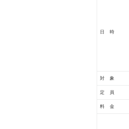
日 時
対 象
定 員
料 金