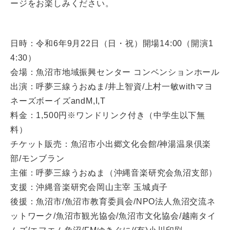
ージをお楽しみください。
日時：令和6年9月22日（日・祝）開場14:00（開演1
4:30）
会場：魚沼市地域振興センター コンベンションホール
出演：呼夢三線うおぬま/井上智資/上村一敏withマヨ
ネーズボーイズandM,I,T
料金：1,500円※ワンドリンク付き（中学生以下無
料）
チケット販売：魚沼市小出郷文化会館/神湯温泉倶楽
部/モンブラン
主催：呼夢三線うおぬま（沖縄音楽研究会魚沼支部）
支援：沖縄音楽研究会岡山主宰 玉城貞子
後援：魚沼市/魚沼市教育委員会/NPO法人魚沼交流ネ
ットワーク/魚沼市観光協会/魚沼市文化協会/越南タイ