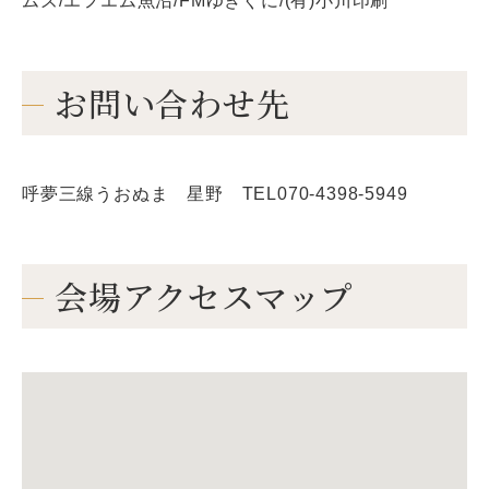
ムズ/エフエム魚沼/FMゆきぐに/(有)小川印刷
お問い合わせ先
呼夢三線うおぬま 星野 TEL070-4398-5949
会場アクセスマップ