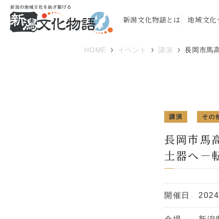
新潟文化物語とは
地域文化
HOME
イベント
講演
長岡市馬
講演
その
長岡市馬
土器へ－
開催日
202