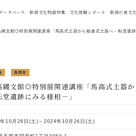
データベース
新潟文化物語特集
文化体験レポート
新潟の食文
高縄文館◎特別展関連講座「馬高式土器から栃倉式土器へ－転堂遺
他
長岡市
高縄文館◎特別展関連講座「馬高式土器か
転堂遺跡にみる様相－」
4年10月26日(土)～2024年10月26日(土)