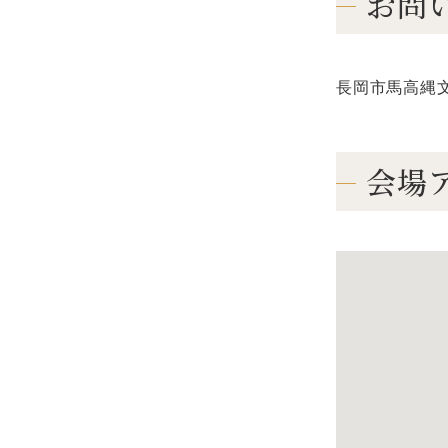
お問
長岡市馬高縄文館 
会場