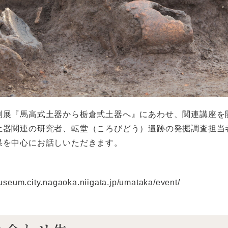
別展『馬高式土器から栃倉式土器へ』にあわせ、関連講座を
土器関連の研究者、転堂（ころびどう）遺跡の発掘調査担当
果を中心にお話しいただきます。
useum.city.nagaoka.niigata.jp/umataka/event/