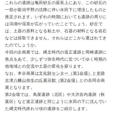
これらの遺跡は亀田砂丘の延長上にあり、この砂丘の
一部が新潟平野の沈降に伴い水田下に埋没したものと
推定されます。いずれの時期においても遺跡の周りに
は潟湖や湿原が広がっていたことでしょう。砂丘で
は、土器の原料となる粘土や、石器の材料となる岩石
などは採取できません。それらはどこから運ばれてき
たのでしょうか。
今回の企画展では、縄文時代の道正遺跡と岡崎遺跡に
焦点をあて、少しずつ弥生時代に近づいてゆく時期の
他地域との交流や土器の変化を探ります。
なお、本企画展は
文化財センター（第1会場）
と
史跡
古津八幡山弥生の丘展示館（第2会場）
との合同企画
展となります。
第2会場では、鳥屋遺跡（北区）や大沢谷内遺跡（秋
葉区）など道正遺跡と同じように水田の下に沈んでい
た縄文時代終わり頃の遺跡をご紹介します。