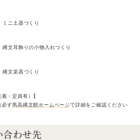
 ミニ土器づくり
） 縄文耳飾りの小物入れづくり
 縄文楽器づくり
先着・定員有）】
は必ず
馬高縄文館ホームページ
で詳細をご確認ください
い合わせ先