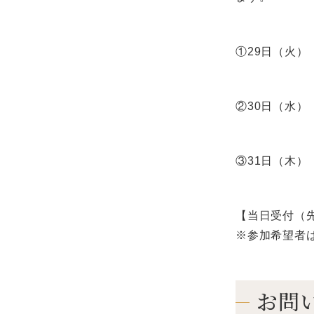
①29日（火）
②30日（水
③31日（木）
【当日受付（
※参加希望者
お問