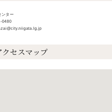
センター
-0480
@city.niigata.lg.jp
アクセスマップ