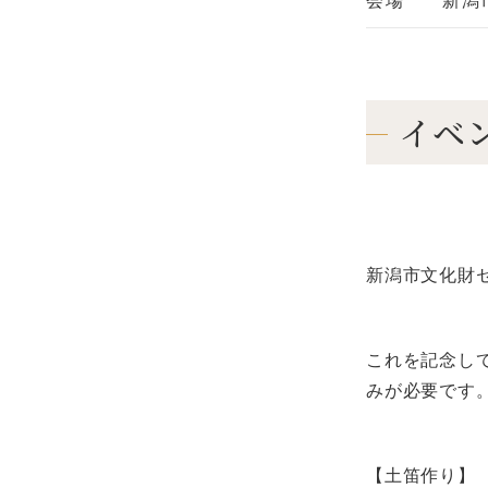
会場
新潟
イベ
新潟市文化財セ
これを記念し
みが必要です
【土笛作り】