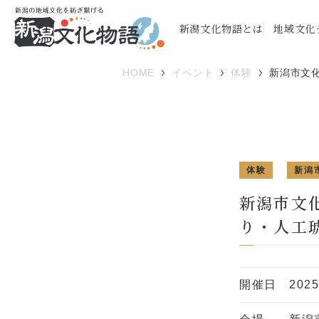
新潟文化物語とは
地域文化
HOME
イベント
体験
新潟市文
体験
新潟
新潟市文
り・人工
開催日
202