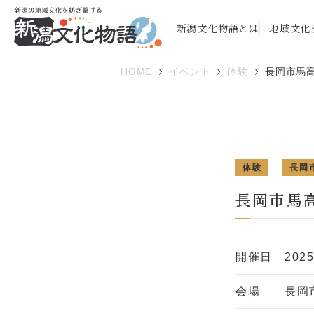
新潟文化物語とは
地域文化
HOME
イベント
体験
長岡市馬
体験
長岡
長岡市馬
開催日
202
会場
長岡