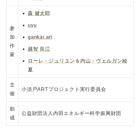
森 健太郎
uyu
参
加
gankai.art
作
越智 良江
家
ローレ・ジュリエン
＆
内山・ヴェルガン綾
夏
主
小須戸ARTプロジェクト実行委員会
催
助
公益財団法人内田エネルギー科学振興財団
成