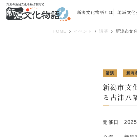
新潟文化物語とは
地域文化
HOME
イベント
講演
新潟市文
講演
新潟
新潟市文
る古津八
開催日
202