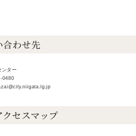
い合わせ先
センター
-0480
@city.niigata.lg.jp
アクセスマップ