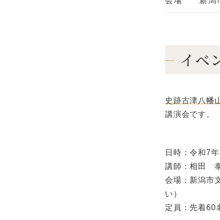
会場
新潟
イベ
史跡古津八幡
講演会です。
日時：令和7年
講師：相田 
会場：新潟市
い）
定員：先着6