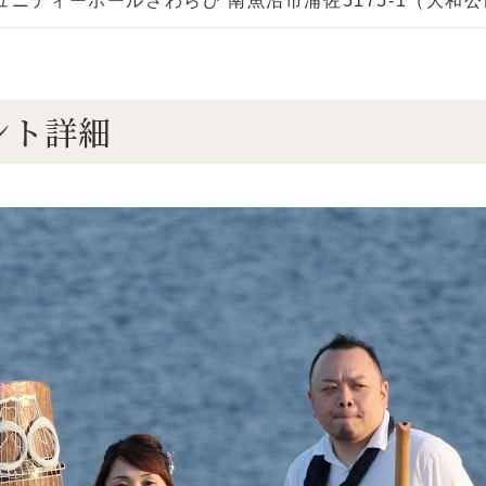
ュニティーホールさわらび 南魚沼市浦佐5175‐1（大和
ント詳細