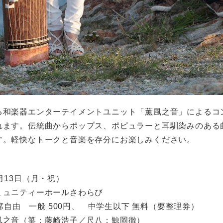
る和楽器エンターテイメントユニット「薫風之音」によるコ
れます。伝統曲からポップス、ポピュラーと耳馴染みのある
す。軽快なトークと音楽を存分にお楽しみください。
月13日（月・祝）
ュニティーホールさわらび
席自由 一般 500円、 中学生以下 無料（要整理券）
之音（箏：藤崎浩子／尺八：鯨岡徹）