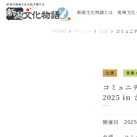
新潟文化物語とは
地域文化
HOME
イベント
公演
コミュニテ
公演
音楽
コミュニ
2025 i
開催日
202