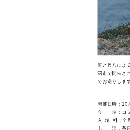
箏と尺八によ
沼市で開催さ
でお送りしま
開催日時：10
会 場：コミ
入 場 料：全
出 演：薫風