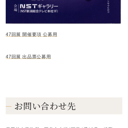
47回展 開催要項 公募用
47回展 出品票公募用
お問い合わせ先