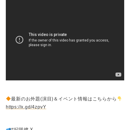
最新のお外題(演目)＆イベント情報はこちらから
https://x.gd/4zpvY
#妃咲繚 X