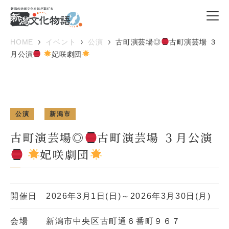
HOME
イベント
公演
古町演芸場◎
古町演芸場 ３
月公演
妃咲劇団
公演
新潟市
古町演芸場◎
古町演芸場 ３月公演
妃咲劇団
開催日
2026年3月1日(日)～2026年3月30日(月)
会場
新潟市中央区古町通６番町９６７