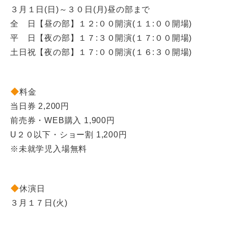
３月１日(日)～３０日(月)昼の部まで
全 日【昼の部】１２:００開演(１１:００開場)
平 日【夜の部】１７:３０開演(１７:００開場)
土日祝【夜の部】１７:００開演(１６:３０開場)
料金
当日券 2,200円
前売券・WEB購入 1,900円
U２０以下・ショー割 1,200円
※未就学児入場無料
休演日
３月１７日(火)