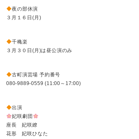
夜の部休演
３月１６日(月)
千穐楽
３月３０日(月)は昼公演のみ
古町演芸場 予約番号
080-9889-0559 (11:00～17:00)
出演
妃咲劇団
座長 妃咲繚
花形 妃咲ひなた