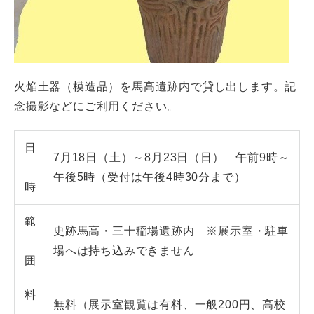
火焔土器（模造品）を馬高遺跡内で貸し出します。記
念撮影などにご利用ください。
日
7月18日（土）～8月23日（日） 午前9時～
午後5時（受付は午後4時30分まで）
時
範
史跡馬高・三十稲場遺跡内 ※展示室・駐車
場へは持ち込みできません
囲
料
無料（展示室観覧は有料、一般200円、高校