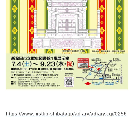
https://www.histlib-shibata.jp/adiary/adiary.cgi/0256