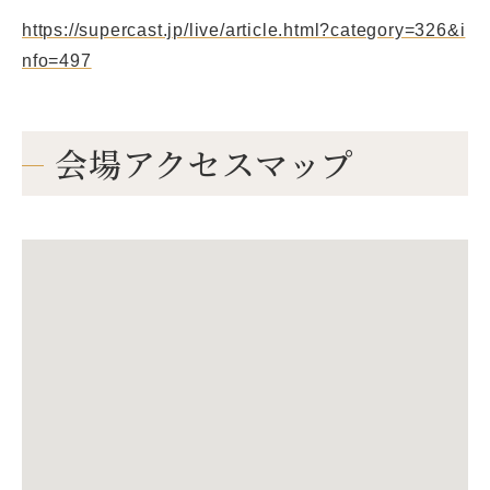
https://supercast.jp/live/article.html?category=326&i
nfo=497
会場アクセスマップ