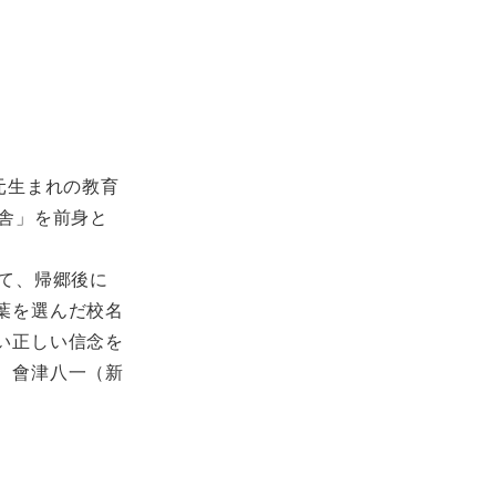
元生まれの教育
学舎」を前身と
て、帰郷後に
葉を選んだ校名
い正しい信念を
、會津八一（新
。