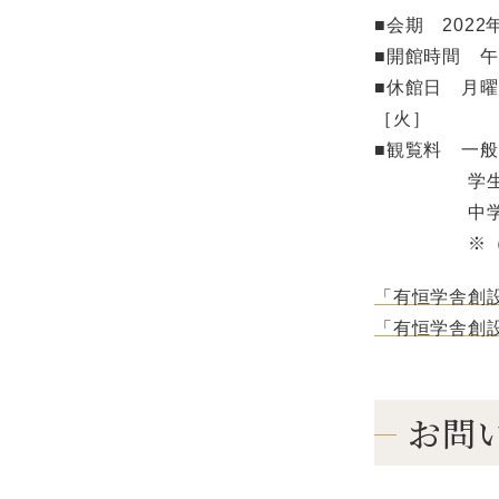
■会期 202
■開館時間 午
■休館日 月曜
［火］
■観覧料 一般 
学生〔高校
中学生
※（ ）
「有恒学舎創設
「有恒学舎創設
お問