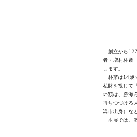
創立から12
者・増村朴斎（
します。
朴斎は14歳
私財を投じて
の額は、勝海
持ちつづける
潟市出身）な
本展では、教