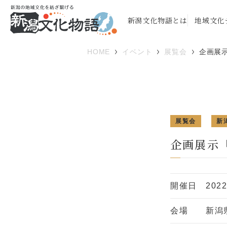
新潟文化物語とは
地域文化
HOME
イベント
展覧会
企画展
展覧会
新
企画展示
開催日
202
会場
新潟