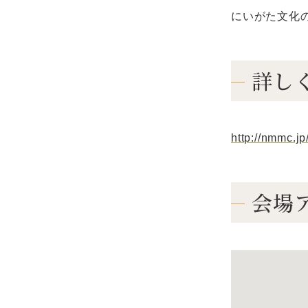
にいがた文化の記憶
詳し
http://nmmc.j
会場