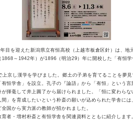
7年目を迎えた新潟県立有恒高校（上越市板倉区針）は、地
1868～1942年）が1896（明治29）年に開校した「有恒
で上京し漢学を学びました。郷土の子弟を育てることを夢見
「有恒学舎」を設立。孔子の『論語』から「有恒」という言
舟が揮毫して井上圓了から届けられました。「恒に変わらな
人間」を育成したいという朴斎の願いが込められた学舎には
ど全国から実力派の教師が招かれました。
育者・増村朴斎と有恒学舎を関連資料とともに紹介します