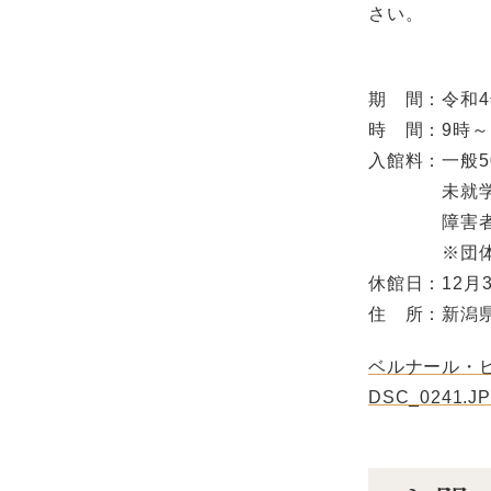
さい。
期 間：令和4
時 間：9時～
入館料：一般5
未就学児
障害者手帳
※団体は2
休館日：12月3
住 所：新潟県
ベルナール・ビ
DSC_0241.J