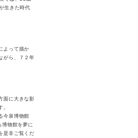
が生きた時代
によって描か
ながら、７２年
方面に大きな影
す。
る今泉博物館
る博物館を夢に
を是非ご覧くだ