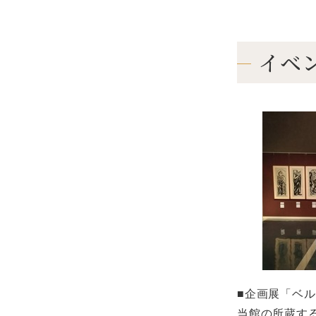
イベ
■企画展「ベ
当館の所蔵す