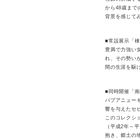
から48歳ま
背景を感じて
■常設展示「
豊満で力強い
れ、その勢い
間の生涯を駆
■同時開催「
パプアニュー
響を与えたセ
このコレクシ
（平成2年～
抱き、郷土の