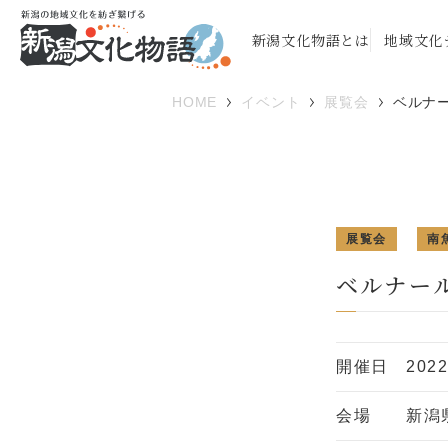
新潟文化物語とは
地域文化
HOME
イベント
展覧会
ベルナ
展覧会
南
ベルナー
開催日
202
会場
新潟