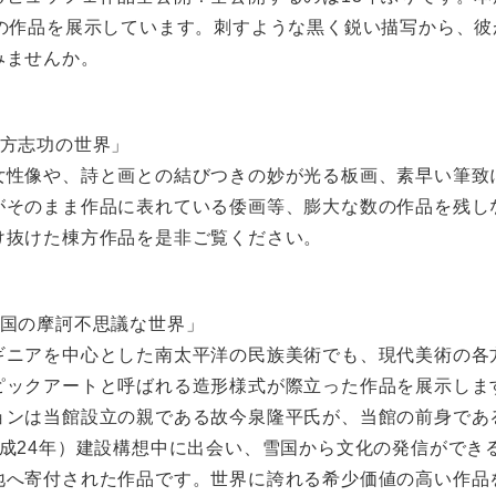
での作品を展示しています。刺すような黒く鋭い描写から、彼
みませんか。
棟方志功の世界」
女性像や、詩と画との結びつきの妙が光る板画、素早い筆致
がそのまま作品に表れている倭画等、膨大な数の作品を残し
け抜けた棟方作品を是非ご覧ください。
南国の摩訶不思議な世界」
ギニアを中心とした南太平洋の民族美術でも、現代美術の各
ピックアートと呼ばれる造形様式が際立った作品を展示しま
ョンは当館設立の親である故今泉隆平氏が、当館の前身であ
平成24年）建設構想中に出会い、雪国から文化の発信ができ
地へ寄付された作品です。世界に誇れる希少価値の高い作品