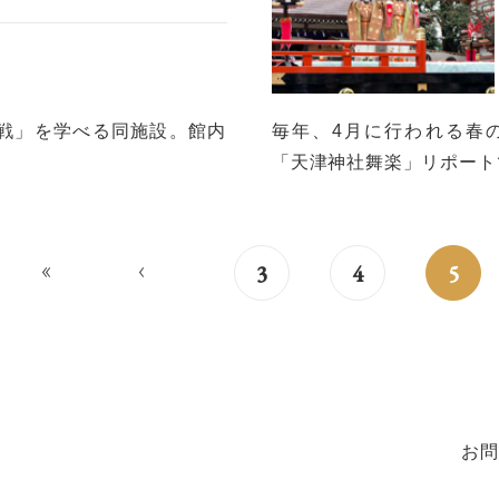
合戦」を学べる同施設。館内
毎年、4月に行われる春
「天津神社舞楽」リポート
<<
<
3
4
5
お問