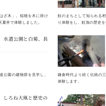
はざ木」。稲穂を木に掛け
鮭のまちとして知られる
区夏井で体験しました。
り体験をし、鮭漁の歴史を
回 水道公園と白菊、長
火
道公園の建物群を見学し、
鎌倉時代より続く伝統の
。
体験します。
回 しろね大凧と歴史の