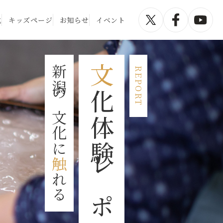
化
キッズページ
お知らせ
イベント
文
体
験
レ
ポ
ー
新潟の文化に
REPORT
化
ト
触
れる