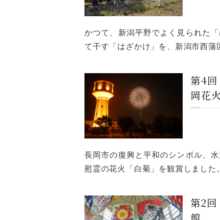
かつて、新潟平野でよく見られた「
て干す「はざかけ」を、新潟市西蒲
第4
岡花
長岡市の復興と平和のシンボル、水
慰霊の花火「白菊」を観賞しました
第2
館