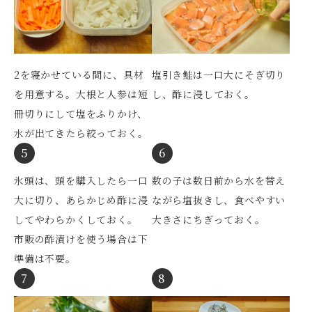
塩引き鮭は一口大にそぎ切り
2を寝かせている間に、具材
し、酢に浸しておく。
を用意する。大根と人参は短
冊切りにして塩をふりかけ、
水が出てきたら絞っておく。
5
6
氷頭は、頭を購入したら一口
数の子は数日前から水を替え
大に切り、あらかじめ酢に浸
ながら塩抜きし、食べやすい
してやわらかくしておく。
大きさにちぎっておく。
市販の酢漬けを使う場合は下
準備は不要。
7
8