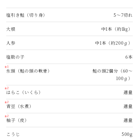
塩引き鮭（切り身）
5〜7切れ
大根
中1本（約1㎏）
人参
中1本（約200ℊ）
塩数の子
6本
1
*
氷頭（鮭の頭の軟骨）
鮭の頭2個分（60～
100ℊ）
2
*
はらこ（いくら）
適量
2
*
青豆（水煮）
適量
2
*
柚子（皮）
適量
こうじ
500g