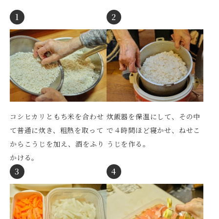
1
2
炊飯器を保温にして、その中
コシヒカリともち米を合わせ
で４時間ほど寝かせ、ねせこ
て普通に炊き、粗熱を取って
うじを作る。
からこうじを加え、酒をふり
かける。
3
4