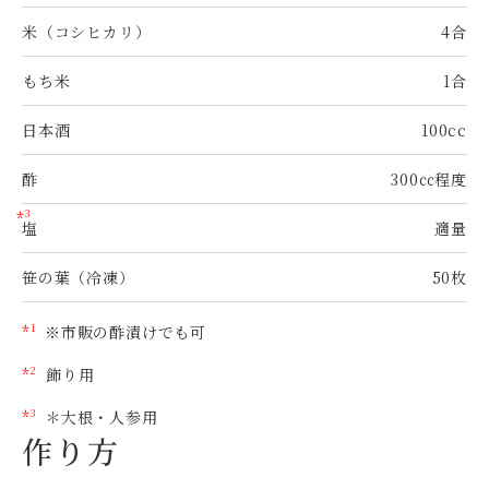
米（コシヒカリ）
4合
もち米
1合
日本酒
100cc
酢
300㏄程度
3
*
塩
適量
笹の葉（冷凍）
50枚
*
※市販の酢漬けでも可
1
*
飾り用
2
*
＊大根・人参用
3
作り方