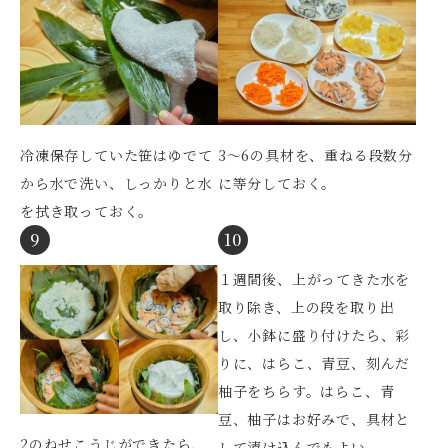
冷凍保存していた笹はゆでて
3～6の具材を、重ねる段数分
から水で洗い、しっかりと水
に等分しておく。
を拭き取っておく。
9
10
１週間後、上がってきた水を
取り除き、上の段を取り出
し、小鉢に盛り付けたら、彩
りに、はらこ、青豆、刻んだ
柚子をちらす。はらこ、青
豆、柚子はお好みで、具材と
2のねせこうじができたら、
して漬け込んでもよい。