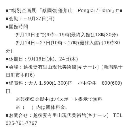
■□特別企画展 「蔡國強 蓬莱山—Penglai / Hõrai」□■
■会期：～9月27日(日)
■開館時間
(9月13日まで)9時～19時(最終入館は18時30分)
(9月14日～27日)10時～17時(最終入館は16時30
分)
■休館日：9月16日(水)、24日(木)
■会場：越後妻有里山現代美術館[キナーレ]（新潟県十
日町市本町6）
■鑑賞料：大人 1,500(1,300)円 小中学生 800(600)
円
※芸術祭会期中はパスポート提示で無料
※（ ）内は団体料金。
■お問合せ：越後妻有里山現代美術館[キナーレ] TEL
025-761-7767