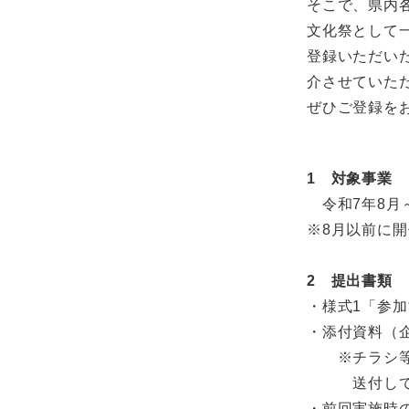
そこで、県内
文化祭として
登録いただい
介させていた
ぜひご登録を
1 対象事業
令和7年8月
※8月以前に
2 提出書類
・様式1「参
・添付資料（
​ ※チラシ等
​ ​ 送付
・前回実施時の