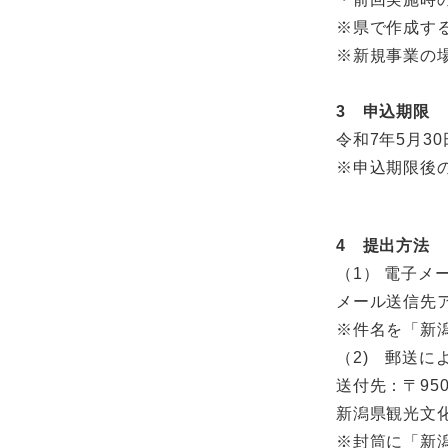
※県で作成す
※新規事業の
3 申込期限
令和7年5月3
※申込期限後
4 提出方法
（1） 電子メ
メール送信先アドレス
※件名を「新
（2) 郵送
送付先：〒95
新潟県観光文
※封筒に「新