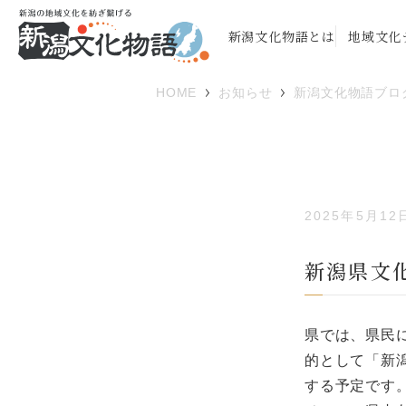
新潟文化物語とは
地域文化
HOME
お知らせ
新潟文化物語ブロ
2025年5月12
新潟県文
県では、県民
的として「新
する予定です