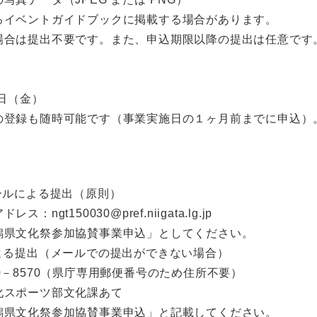
るイベントガイドブックに掲載する場合があります。
場合は提出不要です。また、申込期限以降の提出は任意です
0日（金）
の登録も随時可能です（事業実施日の１ヶ月前までに申込）
ールによる提出（原則）
：ngt150030@pref.niigata.lg.jp
潟県文化祭参加協賛事業申込」としてください。
による提出（メールでの提出ができない場合）
0－8570（県庁専用郵便番号のため住所不要）
化スポーツ部文化課あて
潟県文化祭参加協賛事業申込」と記載してください。