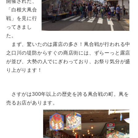
開催された、
「白根大凧合
戦」を見に行
ってきまし
た。
まず、驚いたのは露店の多さ！凧合戦が行われる中
之口川の堤防からすぐの商店街には、ずらーっと露店
が並び、大勢の人でにぎわっており、お祭り気分が盛
り上がります！
さすがは300年以上の歴史を誇る凧合戦の町。凧を
売るお店があります。