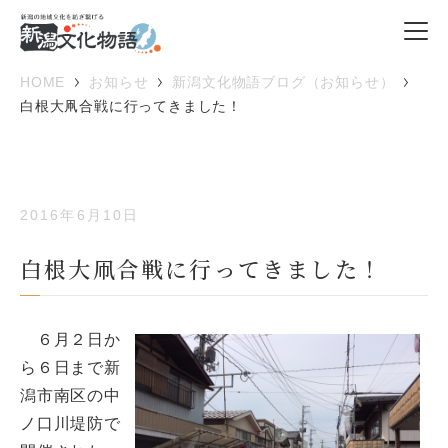
HOME
お知らせ
新潟文化物語ブログ（お知らせ）
白根大凧合戦に行ってきました！
2016年6月10日
白根大凧合戦に行ってきました！
６月２日か
ら６日まで新
潟市南区の中
ノ口川堤防で