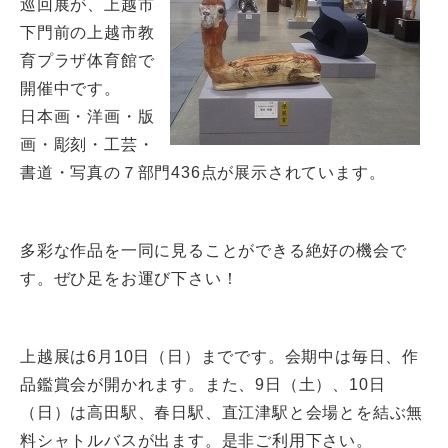
巡回展が、上越市
下門前の上越市教
育プラザ体育館で
開催中です。
日本画・洋画・版
画・彫刻・工芸・
書道・写真の７部門436点が展示されています。
多彩な作品を一同に見ることができる絶好の機会で
す。ぜひ足をお運び下さい！
上越展は6月10日（日）までです。会期中は毎日、作
品鑑賞会が開かれます。また、9日（土）、10日
（日）は高田駅、春日駅、直江津駅と会場とを結ぶ無
料シャトルバスが出ます。是非ご利用下さい。