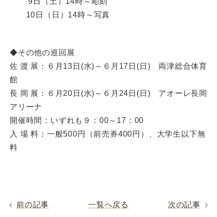
9日（土）14時～彫刻
10日（日）14時～写真
◆その他の巡回展
佐 渡 展：６月13日(水)～６月17日(日) 両津総合体育
館
長 岡 展：６月20日(水)～６月24日(日) アオーレ長岡
アリーナ
開催時間：いずれも９：00～17：00
入 場 料：一般500円（前売券400円）、大学生以下無
料
前の記事
一覧へ戻る
次の記事