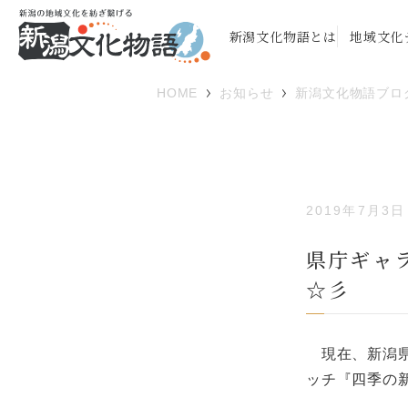
新潟文化物語とは
地域文化
HOME
お知らせ
新潟文化物語ブロ
2019年7月3日
県庁ギャ
☆彡
現在、新潟県
ッチ『四季の