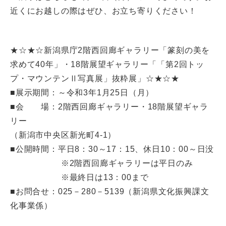
近くにお越しの際はぜひ、お立ち寄りください！
★☆★☆新潟県庁2階西回廊ギャラリー「篆刻の美を
求めて40年」・18階展望ギャラリー「「第2回トッ
プ・マウンテンⅡ写真展」抜粋展」☆★☆★
■展示期間：～令和3年1月25日（月）
■会 場：2階西回廊ギャラリー・18階展望ギャラ
リー
（新潟市中央区新光町4-1）
■公開時間：平日8：30～17：15、休日10：00～日没
※2階西回廊ギャラリーは平日のみ
※最終日は13：00まで
■お問合せ：025－280－5139（新潟県文化振興課文
化事業係）