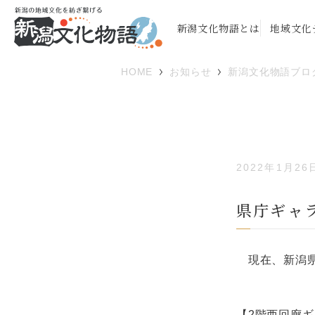
新潟文化物語とは
地域文化
HOME
お知らせ
新潟文化物語ブロ
2022年1月26
県庁ギャ
現在、新潟県
【2階西回廊