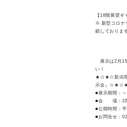
【18階展望ギ
※ 新型コロナ
鎖しておりま
展示は2月1
い！
★☆★☆新潟
示会』☆★☆
■展示期間：～
■会 場：2
■公開時間：平
■お問合せ：0