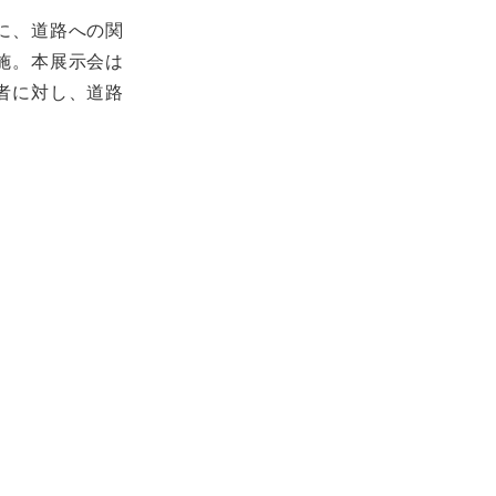
に、道路への関
施。本展示会は
者に対し、道路