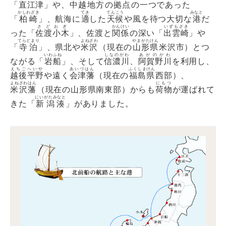
「
直江津
」や、
中越地方
の
拠点
の一つであった
かしわざき
てき
てんこう
みなと
「
柏崎
」、航海に
適
した
天候
や風を待つ大切な
港
だ
さどおぎ
かんけい
いずもざき
った「
佐渡小木
」、佐渡と
関係
の深い「
出雲崎
」や
てらどまり
よねざわ
やまがたけん
「
寺泊
」、県北や
米沢
（現在の
山形県
米沢市）とつ
いわふね
しなのがわ
あがのがわ
ながる「
岩船
」、そして
信濃川
、
阿賀野川
を利用し、
えちごへいや
あいづはん
ふくしまけん
越後平野
や遠く
会津藩
（現在の
福島県
西部）、
よねざわはん
にもつ
米沢藩
（現在の山形県南東部）からも
荷物
が運ばれて
にいがたみなと
きた「
新潟湊
」がありました。