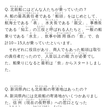
きたまえぶね
の
Q.
北前船
にはどんな人たちが
乗
っていたの？
さいこうせきにんしゃ
せんどう
A. 船の
最高責任者
である「
船頭
」をはじめとして、
こうかいし
おもて
すいふちょう
おやじ
じむちょう
航海士
である「
表
」、
水夫長
である「
親父
」、
事務長
ちく
さんやく
よ
いっぱん
である「
知工
」の
三役
と
呼
ばれる人たちと、
一般
の船
かこ
すいじ
ざつようがかり
かしき
乗りである「
水主
」、
炊事
や
雑用係
の「
炊
」で、合
計10～15人が乗っていたといいます。
それぞれに役目があり、商人でもあった船頭は取引
ひとなみ
のうりょく
ひつよう
の責任者だったので、
人並
以上の
能力
が
必要
でし
さいしょ
た。船乗りになると
最初
は「炊」からスタートしまし
た。
にいがたけん
きたまえぶね
きこうち
Q.
新潟県
内にも
北前船
の
寄港地
はあったの？
A. 新潟県内には北前船の寄港地がいくつかありまし
しんしゅう
げんざい
ながのけん
まどぐち
た。
信州
（
現在
の
長野県
）への
窓口
となった
なおえつ
ちゅうえつちほう
きょてん