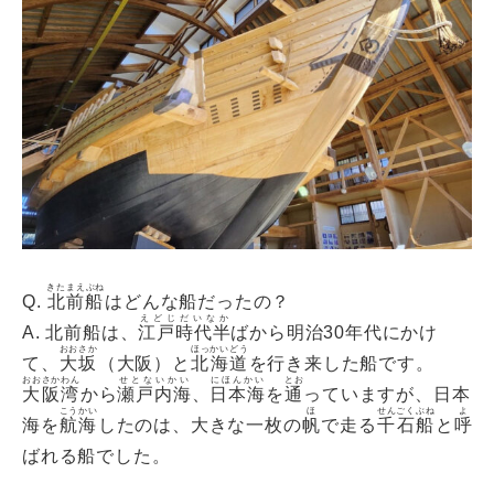
きたまえぶね
Q.
北前船
はどんな船だったの？
えどじだいなか
A. 北前船は、
江戸時代半
ばから明治30年代にかけ
おおさか
ほっかいどう
て、
大坂
（大阪）と
北海道
を行き来した船です。
おおさかわん
せとないかい
にほんかい
とお
大阪湾
から
瀬戸内海
、
日本海
を
通
っていますが、日本
こうかい
ほ
せんごくぶね
よ
海を
航海
したのは、大きな一枚の
帆
で走る
千石船
と
呼
ばれる船でした。