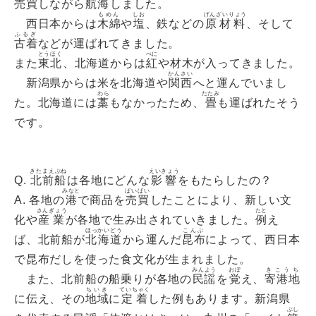
売買しながら
航海
しました。
もめん
しお
げんざいりょう
西日本からは
木綿
や
塩
、鉄などの
原材料
、そして
ふるぎ
古着
などが運ばれてきました。
とうほく
べに
また
東北
、北海道からは
紅
や材木が入ってきました。
かんさい
新潟県からは米を北海道や
関西
へと運んでいまし
わら
たたみ
た。北海道には
藁
もなかったため、
畳
も運ばれたそう
です。
きたまえぶね
えいきょう
Q.
北前船
は各地にどんな
影響
をもたらしたの？
みなと
ばいばい
A. 各地の
港
で商品を
売買
したことにより、新しい文
さんぎょう
たと
化や
産業
が各地で生み出されていきました。
例
え
ほっかいどう
こんぶ
ば、北前船が
北海道
から運んだ
昆布
によって、西日本
で昆布だしを使った食文化が生まれました。
みんよう
おぼ
きこうち
また、北前船の船乗りが各地の
民謡
を
覚
え、
寄港地
ちいき
ていちゃく
に伝え、その
地域
に
定着
した例もあります。新潟県
ぶし