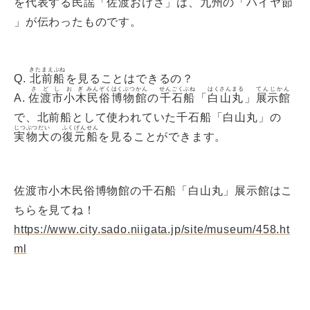
を代表する民謡「佐渡おけさ」は、九州の「ハイヤ
節
」が伝わったものです。
きたまえぶね
Q.
北前船
を見ることはできるの？
さどし
おぎ
みんぞくはくぶつかん
せんごくぶね
はくさんまる
てんじかん
A.
佐渡市
小木
民俗博物館
の
千石船
「
白山丸
」
展示館
で、北前船として使われていた千石船「白山丸」の
じつぶつだい
ふくげんせん
実物大
の
復元船
を見ることができます。
佐渡市小木民俗博物館の千石船「白山丸」展示館はこ
ちらを見てね！
https://www.city.sado.niigata.jp/site/museum/458.ht
ml