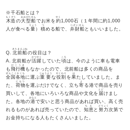
※千石船とは？
もくぞう
おおがたせん
やく
木造
の
大型船
でお米を
約
1,000石（１年間に約1,000
りょう
つ
べざいせん
人が食べる
量
）
積
める船で、
弁財船
ともいいました。
きたまえぶね
Q.
北前船
の役目は？
かつやく
ころ
A. 北前船が
活躍
していた
頃
は、今のように車も電車
ひこうき
も
飛行機
もなかったので、北前船は多くの商品を
ぜんこくかくち
じゅうよう
やくわり
は
全国各地
に運ぶ
重要
な
役割
を
果
たしていました。ま
にもつ
よ
た、
荷物
を運ぶだけでなく、立ち
寄
る港で商品を売り
とど
買いして、各地にいろいろな商品や文化を
届
けまし
みなと
た。各地の
港
で安いと思う商品があれば買い、高く売
ちえ
どりょく
れるものがあれば売っていたので、
知恵
と
努力
次第で
お金持ちになる人もたくさんいました。