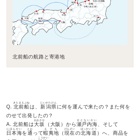
北前船の航路と寄港地
きたまえぶね
にいがたけん
Q.
北前船
は、
新潟県
に何を運んで来たの？また何を
のせて出発したの？
おおさか
せとないかい
A. 北前船は
大坂
（大阪）から
瀬戸内海
、そして
にほんかい
とお
えぞち
げんざい
ほっかいどう
日本海
を
通
って
蝦夷地
（
現在
の
北海道
）へ、商品を
こうかい