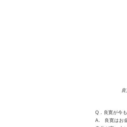
良
Q．良寛が今
A. 良寛は