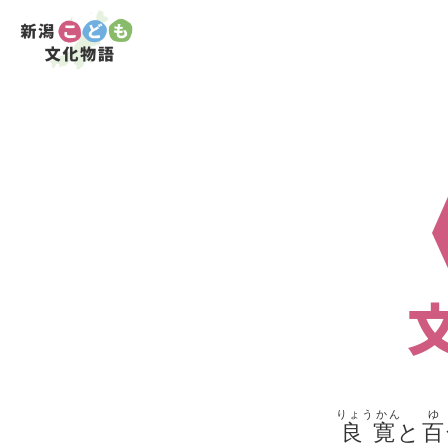
りょうかん
ゆ
良寛
と
百