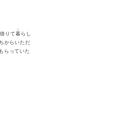
く
を借りて
暮
らし
ちからいただ
もらっていた