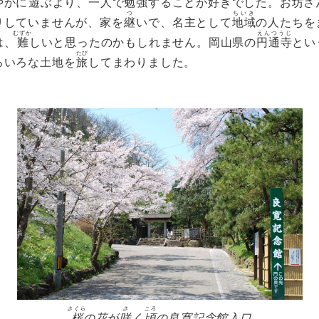
やかに
遊
ぶより、一人で勉強することが好きでした。お坊さ
つ
ちいき
りしていませんが、家を
継
いで、名主として
地域
の人たちを
むずか
えんつうじ
は、
難
しいと思ったのかもしれません。岡山県の
円通寺
とい
たび
ろいろな土地を
旅
してまわりました。
さくら
さ
ころ
桜
の花が
咲
く
頃
の良寛記念館入口