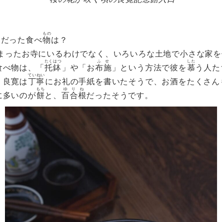
もの
きだった食べ
物
は？
、決まったお寺にいるわけでなく、いろいろな土地で小さな家
たくはつ
ふせ
した
食べ物は、「
托鉢
」や「お
布施
」という方法で彼を
慕
う人た
ていねい
。良寛は
丁寧
にお礼の手紙を書いたそうで、お酒をたくさん
もち
ゆりね
に多いのが
餅
と、
百合根
だったそうです。