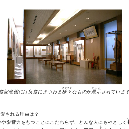
さまざま
てんじ
寛記念館には良寛にまつわる
様々
なものが
展示
されていま
も愛される理由は？
お金や影響力をもつことにこだわらず、どんな人にもやさしく
む