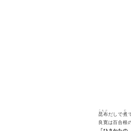
こんぶ
に
昆布
だしで
煮
良寛は百合根
「ひさかたの