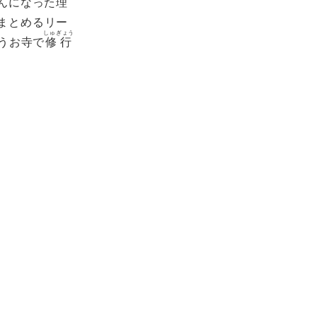
んになった理
まとめるリー
しゅぎょう
うお寺で
修行