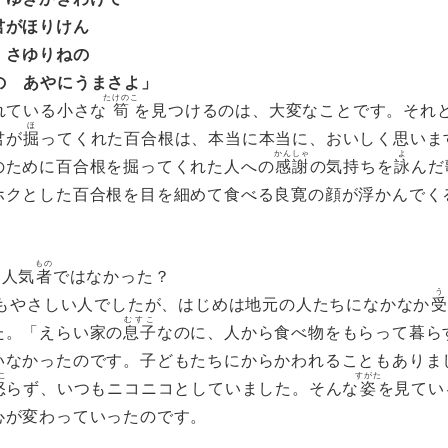
君がほりけん
 さゆりねの
の あやにうまさよ」
たけのこ
れている小さな
筍
を見つけるのは、大変なことです。それ
ほ
君が
掘
ってくれた百合根は、本当に本当に、おいしく思いま
かんしゃ
よ
のために百合根を掘ってくれた人への
感謝
の気持ちを
詠
んだ
ホクとした百合根を目を細めて食べる良寛の顔が浮かんでく
もの
ら人気
者
ではなかった？
う
てもやさしい人でしたが、はじめは地元の人たちになかなか
受
むすこ
た。「えらい家の
息子
なのに、人から食べ物をもらって暮ら
いなかったのです。子どもたちにからかわれることもありま
こ
すがた
怒
らず、いつもニコニコとしていました。そんな
姿
を見てい
心が変わっていったのです。