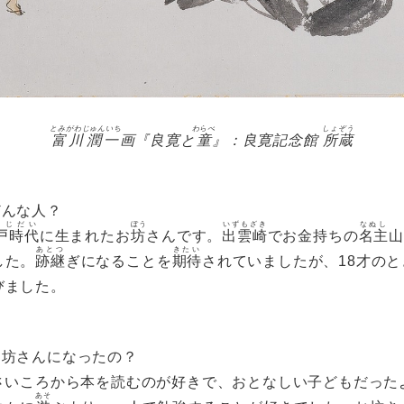
とみがわじゅんいち
わらべ
しょぞう
富川潤一
画『良寛と
童
』：良寛記念館
所蔵
どんな人？
どじだい
ぼう
いずもざき
なぬし
戸時代
に生まれたお
坊
さんです。
出雲崎
でお金持ちの
名主
山
あとつ
きたい
した。
跡継
ぎになることを
期待
されていましたが、18才の
びました。
お坊さんになったの？
小さいころから本を読むのが好きで、おとなしい子どもだった
あそ