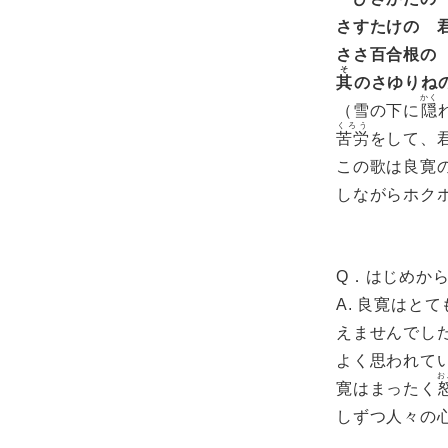
さすたけの 
ささ百合根の
そ
其
のさゆりね
かく
（雪の下に
隠
くろう
苦労
をして、
この歌は良寛
しながらホク
Q．はじめか
A. 良寛はと
えませんでし
よく思われて
お
寛はまったく
しずつ人々の