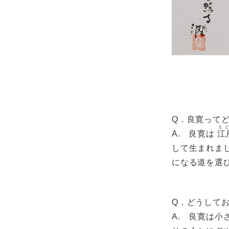
Q．良寛って
え
A. 良寛は
江
して生まれま
になる道を選
Q．どうして
A. 良寛は