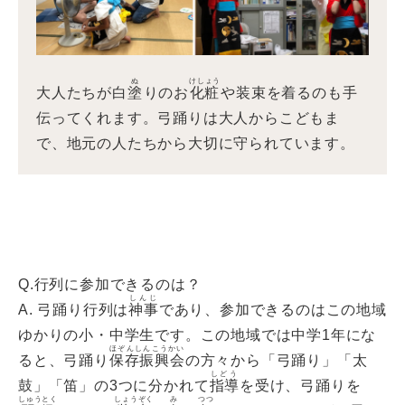
ぬ
けしょう
大人たちが白
塗
りのお
化粧
や装束を着るのも手
伝ってくれます。弓踊りは大人からこどもま
で、地元の人たちから大切に守られています。
Q.行列に参加できるのは？
しんじ
A. 弓踊り行列は
神事
であり、参加できるのはこの地域
ゆかりの小・中学生です。この地域では中学1年にな
ほぞんしんこうかい
ると、弓踊り
保存振興会
の方々から「弓踊り」「太
しどう
鼓」「笛」の3つに分かれて
指導
を受け、弓踊りを
しゅうとく
しょうぞく
み
つつ