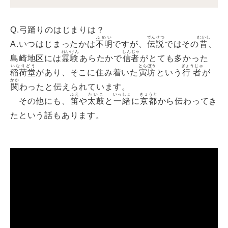
Q.弓踊りのはじまりは？
ふめい
でんせつ
むかし
A.いつはじまったかは
不明
ですが、
伝説
ではその
昔
、
れいけん
しんじゃ
島崎地区には
霊験
あらたかで
信者
がとても多かった
いなりどう
とらぼう
ぎょうじゃ
稲荷堂
があり、そこに住み着いた
寅坊
という
行者
が
かか
関
わったと伝えられています。
ふえ
たいこ
いっしょ
きょうと
その他にも、
笛
や
太鼓
と
一緒
に
京都
から伝わってき
たという話もあります。