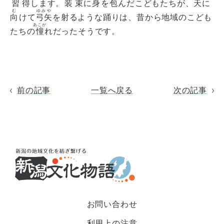
習得
します。
装束
に
身
を
包
んだこどもたちが、天に
む
ゆみや
向
けて
弓矢
を射るような踊りは、昔から地域のこども
あこが
たちの
憧
れだったそうです。
前の記事
一覧へ戻る
次の記事
お問い合わせ
利用上の注意