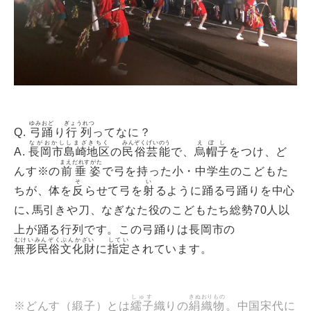
ゆみおど
ぎょうれつ
Q.
弓踊
り
行列
ってなに？
ながおかししまざきちく
みんぞくげいのう
えぼし
A.
長岡市島崎地区
の
民俗芸能
で、
烏帽子
をつけ、ど
まえだれすがた
んす※の
前垂姿
で弓を持った小・中学生のこどもた
そ
い
ちが、体を
反
らせて弓を
射
るように踊る弓踊りを中心
に､馬引きや刀、なぎなた役のこどもたち総勢70人以
上が踊る行列です。この弓踊りは長岡市の
むけいみんぞくぶんかざい
してい
無形民俗文化財
に
指定
されています。
しゅす
きぬおりもの
※どんす（緞子）とは
繻子
織りの
絹織物
。中国宋代に