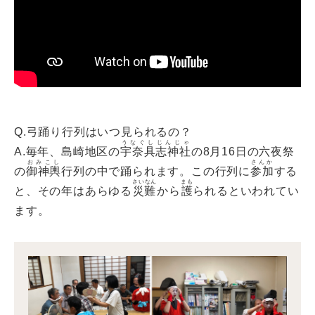
Q.弓踊り行列はいつ見られるの？
うなぐしじんじゃ
A.毎年、島崎地区の
宇奈具志神社
の8月16日の六夜祭
おみこし
さんか
の
御神輿
行列の中で踊られます。この行列に
参加
する
さいなん
まも
と、その年はあらゆる
災難
から
護
られるといわれてい
ます。