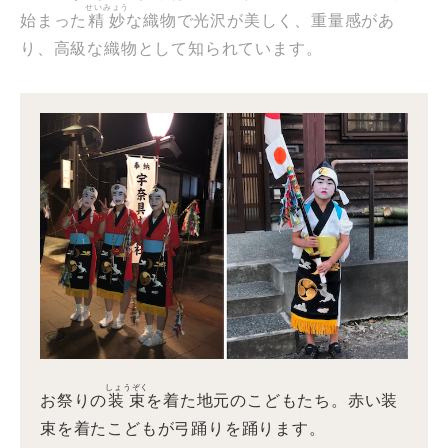
せいみょう
始まった
精妙
な織物で光沢が美しく、重量感があ
り、高級な織物として知られています。
しょうぞく
お祭りの
装束
を着た地元のこどもたち。赤い装
束を着たこどもが弓踊りを踊ります。