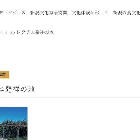
データベース
新潟文化物語特集
文化体験レポート
新潟の食文
化
ル レクチエ発祥の地
潟市
チエ発祥の地