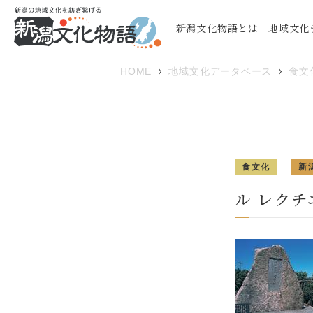
新潟文化物語とは
地域文化
HOME
地域文化データベース
食文
食文化
新
ル レク