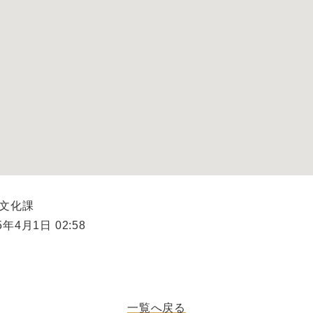
県文化課
年4月1日 02:58
一覧へ戻る