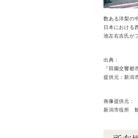
数ある洋梨の
日本における
池左右吉氏が
出典：
『田園交響都
提供元：新潟
画像提供元：
新潟市役所 