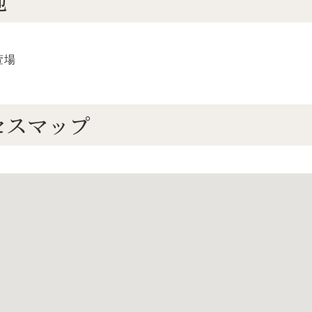
地
萱場
セスマップ