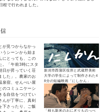
の日程で行われました。
発信
とが見つからなかっ
いうシーンから始ま
んにとっても、この
た。「午前3時にスタ
朝日が昇っていく荘
新潟市西蒲区役所と武蔵野美術
大学の学生によって制作された4
ました」。農家のお
8分の短編映画「にしかん」
温泉宿、せんべい屋
とのコミュニケーシ
きる自信をつけてい
さんが丁寧に、真剣
を下さったり、ご飯
「柿も新米のおにぎりものっぺ