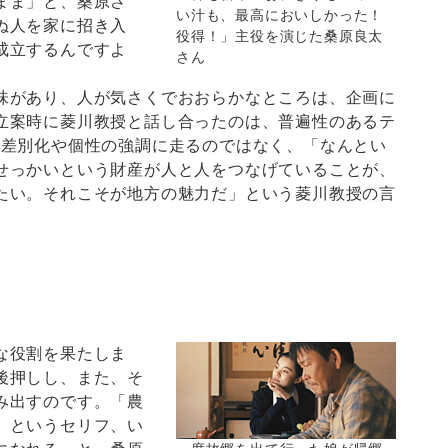
まま」と、桑原さ
い汁も、最高においしかった！
ぬ人を家に招き入
役得！」主役を演じた桑原良太
成立するんですよ
さん
」
があり、人が気さくでおおらかなところは、企画に
立案時に菱川教授と話し合ったのは、普遍性のあるテ
と差別化や個性の強調に走るのではなく、「なんとい
せっかいという財産が人と人をつなげていることが、
たい。それこそが地方の魅力だ」という菱川教授の言
な役割を果たしま
後押しし、また、そ
み出すのです。「農
』というセリフ、い