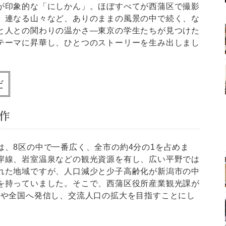
印象的な「にしかん」。ほぼすべてが西蒲区で撮影
、連なる山々など、ありのままの風景の中で続く、な
と人との関わりの温かさ―東京の学生たちが見つけた
テーマに昇華し、ひとつのストーリーを生み出しまし
だ
作
、8区の中で一番広く、全市の約4分の1を占めま
岸線、岩室温泉などの観光資源を有し、広い平野では
れた地域ですが、人口減少と少子高齢化が新潟市の中
を持っていました。そこで、西蒲区役所産業観光課が
圏や全国へ発信し、交流人口の拡大を目指すことにし