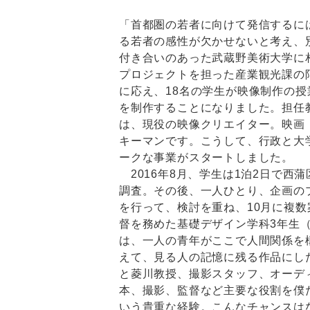
「首都圏の若者に向けて発信するに
る若者の感性が欠かせないと考え、
付き合いのあった武蔵野美術大学に
プロジェクトを担った産業観光課の
に応え、18名の学生が映像制作の
を制作することになりました。担任
は、現役の映像クリエイター。映画
キーマンです。こうして、行政と大
ークな事業がスタートしました。
2016年8月、学生は1泊2日で西
調査。その後、一人ひとり、企画の
を行って、検討を重ね、10月に複
督を務めた基礎デザイン学科3年生
は、一人の青年がここで人間関係を
えて、見る人の記憶に残る作品にし
と菱川教授、撮影スタッフ、オーデ
本、撮影、監督など主要な役割を僕
いう貴重な経験。こんなチャンスは