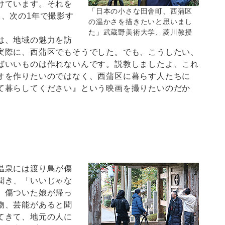
けています。それを
「日本の小さな田舎町、西蒲区
て、次の1年で撮影す
の温かさを描きたいと思いまし
た」武蔵野美術大学、菱川教授
は、地域の魅力を訪
実際に、西蒲区でもそうでした。でも、こうしたい、
ばいいものは作れないんです。説教しましたよ、これ
オを作りたいのではなく、西蒲区に暮らす人たちに
て暮らしてください』という映画を撮りたいのだか
温泉には渡り鳥が傷
聞き、「いいじゃな
、傷ついた娘が帰っ
物、芸能があると聞
てきて、地元の人に