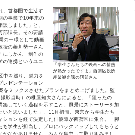
は、首都圏で生活す
別の事業で10年来の
相談しました」と、
阿部課長。その要請
授業の一環として動画
教授の菱川勢一さん
「にしかん」制作の
学の連携というユニ
「学生さんたちの映画への情熱
が熱かったですよ」西蒲区役所
蒲区中を巡り、魅力を
産業観光課の阿部さん
プレゼンテーション
数案をミックスさせたプランをまとめ上げました。監
（撮影当時）の椎屋知大さんによると、「狙ったの
構築していく過程を示すこと。風景にストーリーを加
たいと思いました」。11月初旬、東京から学生たち
ィションを経て決定した俳優陣が西蒲区に集合。「脚
たち学生が担当し、プロにバックアップしてもらうと
なかなかありません。みんな集中して取り組みまし