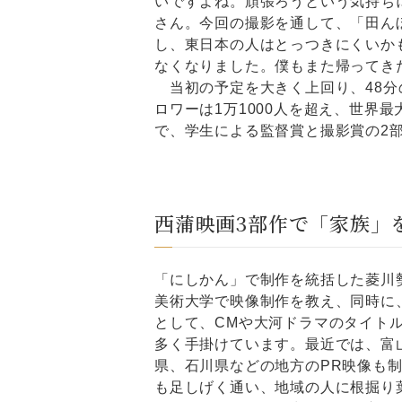
いですよね。頑張ろうという気持ち
さん。今回の撮影を通して、「田ん
し、東日本の人はとっつきにくいか
なくなりました。僕もまた帰ってき
当初の予定を大きく上回り、48分の
ロワーは1万1000人を超え、世界最
で、学生による監督賞と撮影賞の2
西蒲映画3部作で「家族」
「にしかん」で制作を統括した菱川
美術大学で映像制作を教え、同時に
として、CMや大河ドラマのタイト
多く手掛けています。最近では、富
県、石川県などの地方のPR映像も
も足しげく通い、地域の人に根掘り