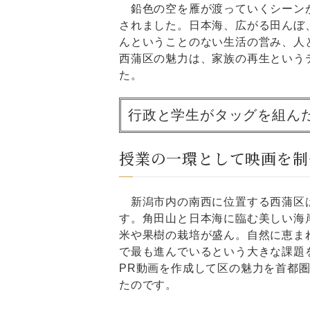
鉛色の空を雁が渡っていくシーンが
されました。日本海、広がる田んぼ
んということのない生活の営み、人
西蒲区の魅力は、家族の再生という
た。
行政と学生がタッグを組ん
授業の一環として映画を制
新潟市内の南西に位置する西蒲区は
す。角田山と日本海に臨む美しい海
米や果樹の栽培が盛ん。自然に恵ま
で最も進んでいるという大きな課題
PR動画を作成して区の魅力を首都
たのです。