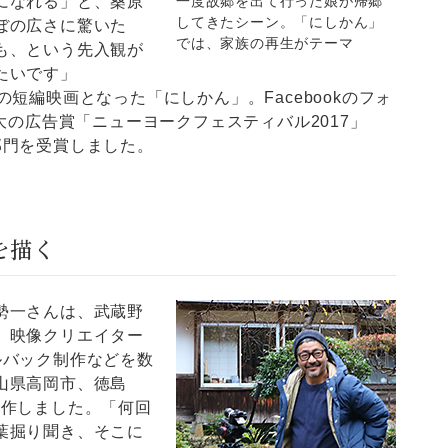
になれる」と、桑原
一度故郷を出て行った娘が帰郷
してきたシーン。「にしかん」
ぼの広さに驚いた
では、家族の再生がテーマ
も、という先入観が
たいです」
短編映画となった「にしかん」。Facebookのフォ
大の広告賞「ニューヨークフェスティバル2017」
部門を受賞しました。
を描く
勢一さんは、武蔵野
、映像クリエイター
ルバック制作などを数
山県高岡市、徳島
制作しました。「何回
葉掘り聞き、そこに