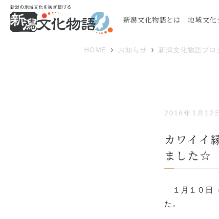
新潟文化物語とは
地域文化
HOME
お知らせ
新潟文化物語ブロ
2016年1月12
カワイイ
ました☆
１月１０日（
た。