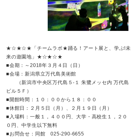
★☆★☆★「チームラボ★踊る！アート展と、学ぶ!未
来の遊園地」★☆★☆★
■会期：～2018年３月４日（日）
■会場：新潟県立万代島美術館
（新潟市中央区万代島５-１ 朱鷺メッセ内 万代島
ビル５Ｆ）
■開館時間：１０：００から１８：００
■休館日：２月５日（月）、２月１９日（月）
■入場料：一般１，４００円、大学・高校生１，２０
０円、中学生以下無料
■お問合せ：同館 025-290-6655