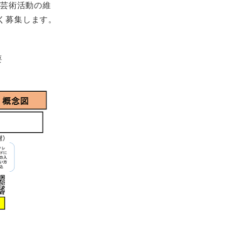
化芸術活動の維
く募集します。
要