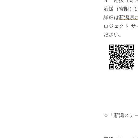
４ 応援（寄
応援（寄附）は
詳細は
新潟県
ロジェクト サイ
ださい。
☆「新潟ステ