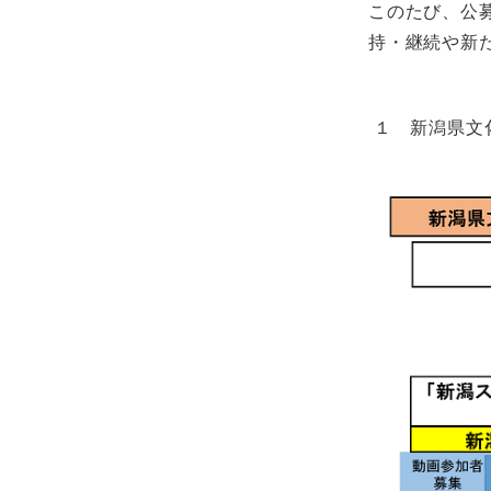
このたび、公
持・継続や新
１ 新潟県文