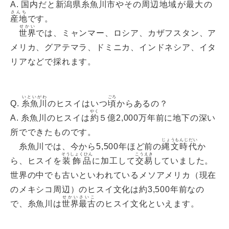
A. 国内だと
新潟県糸魚川市
やその
周辺地域
が
最大
の
さんち
産地
です。
せかい
世界
では、ミャンマー、ロシア、カザフスタン、ア
メリカ、グアテマラ、ドミニカ、インドネシア、イタ
リアなどで採れます。
いといがわ
ごろ
Q.
糸魚川
のヒスイはいつ
頃
からあるの？
やく
A. 糸魚川のヒスイは
約
５億2,000万年前に地下の深い
所でできたものです。
じょうもんじだい
糸魚川では、今から5,500年ほど前の
縄文時代
か
そうしょくひん
こうえき
ら、ヒスイを
装飾品
に加工して
交易
していました。
世界の中でも古いといわれているメソアメリカ（現在
のメキシコ周辺）のヒスイ文化は約3,500年前なの
せかいさいこ
で、糸魚川は
世界最古
のヒスイ文化といえます。