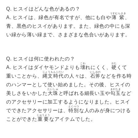
Q. ヒスイはどんな色があるの？
うすむらさき
A. ヒスイは、緑色が有名ですが、他にも白や
薄紫
、
青、黒色のヒスイがあります。また、緑色の中にも深
い緑から薄い緑まで、さまざまな色合いがあります。
Q. ヒスイは何に使われたの？
こわ
かた
A. ヒスイはダイヤモンドよりも
壊
れにくく、
硬
くて
じょうもんじだい
いしおの
重いことから、
縄文時代
の人々は、
石斧
などを作る時
のハンマーとして使い始めました。その後、ヒスイの
たいしゅ
まがたま
美しさをいかした
大珠
と呼ばれる細長い玉や
勾玉
など
のアクセサリーに加工するようになりました。ヒスイ
とくべつ
でできたアクセサリーは、
特別
な人のみが身につける
じゅうよう
ことができた
重要
なアイテムでした。