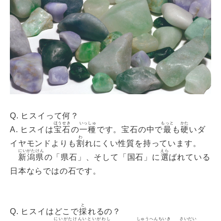
Q. ヒスイって何？
ほうせき
いっしゅ
もっと
かた
A. ヒスイは
宝石
の
一種
です。宝石の中で
最
も
硬
いダ
わ
イヤモンドよりも
割
れにくい性質を持っています。
にいがたけん
えら
新潟県
の「県石」、そして「国石」に
選
ばれている
日本ならではの石です。
と
Q. ヒスイはどこで
採
れるの？
にいがたけんいといがわし
しゅうへんちいき
さいだい